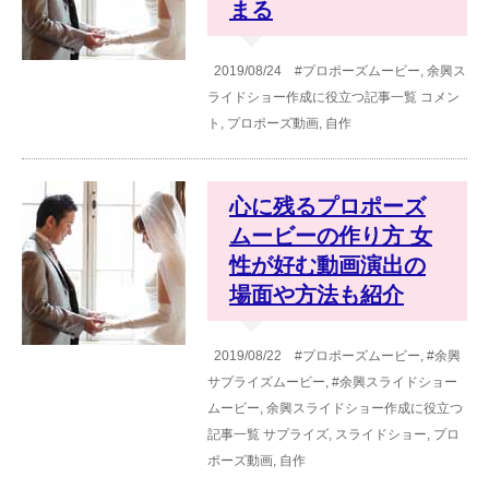
まる
2019/08/24
#プロポーズムービー
,
余興ス
ライドショー作成に役立つ記事一覧
コメン
ト
,
プロポーズ動画
,
自作
心に残るプロポーズ
ムービーの作り方 女
性が好む動画演出の
場面や方法も紹介
2019/08/22
#プロポーズムービー
,
#余興
サプライズムービー
,
#余興スライドショー
ムービー
,
余興スライドショー作成に役立つ
記事一覧
サプライズ
,
スライドショー
,
プロ
ポーズ動画
,
自作