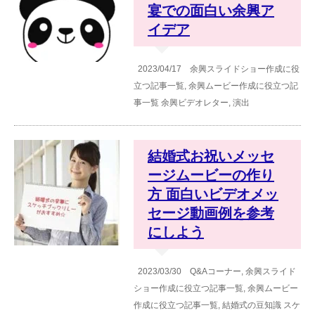
宴での面白い余興ア
イデア
2023/04/17
余興スライドショー作成に役
立つ記事一覧
,
余興ムービー作成に役立つ記
事一覧
余興ビデオレター
,
演出
結婚式お祝いメッセ
ージムービーの作り
方 面白いビデオメッ
セージ動画例を参考
にしよう
2023/03/30
Q&Aコーナー
,
余興スライド
ショー作成に役立つ記事一覧
,
余興ムービー
作成に役立つ記事一覧
,
結婚式の豆知識
スケ