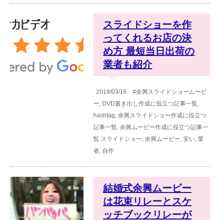
スライドショーを作
ってくれるお店の決
め方 最短当日出荷の
業者も紹介
2019/03/16
#余興スライドショームービ
ー
,
DVD書き出し作成に役立つ記事一覧
,
hashtag
,
余興スライドショー作成に役立つ
記事一覧
,
余興ムービー作成に役立つ記事一
覧
スライドショー
,
余興ムービー
,
安い
,
業
者
,
自作
結婚式余興ムービー
は花束リレーとスケ
ッチブックリレーが