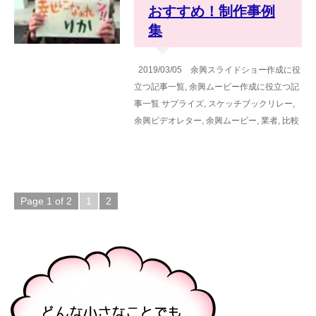
おすすめ！制作事例
集
2019/03/05
余興スライドショー作成に役
立つ記事一覧
,
余興ムービー作成に役立つ記
事一覧
サプライズ
,
スケッチブックリレー
,
余興ビデオレター
,
余興ムービー
,
業者
,
比較
Page 1 of 2
1
2