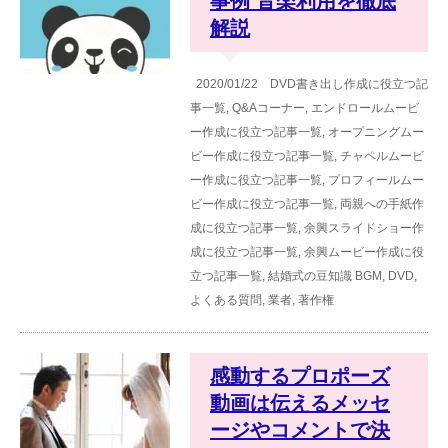
事例 音楽利用を徹底
解説
2020/01/22
DVD書き出し作成に役立つ記
事一覧
,
Q&Aコーナー
,
エンドロールムービ
ー作成に役立つ記事一覧
,
オープニングムー
ビー作成に役立つ記事一覧
,
チャペルムービ
ー作成に役立つ記事一覧
,
プロフィールムー
ビー作成に役立つ記事一覧
,
両親への手紙作
成に役立つ記事一覧
,
余興スライドショー作
成に役立つ記事一覧
,
余興ムービー作成に役
立つ記事一覧
,
結婚式の豆知識
BGM
,
DVD
,
よくある質問
,
業者
,
著作権
感動するプロポーズ
動画は伝えるメッセ
ージやコメントで決