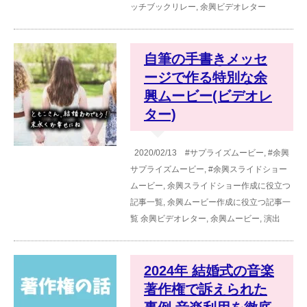
ッチブックリレー
,
余興ビデオレター
自筆の手書きメッセ
ージで作る特別な余
興ムービー(ビデオレ
ター)
2020/02/13
#サプライズムービー
,
#余興
サプライズムービー
,
#余興スライドショー
ムービー
,
余興スライドショー作成に役立つ
記事一覧
,
余興ムービー作成に役立つ記事一
覧
余興ビデオレター
,
余興ムービー
,
演出
2024年 結婚式の音楽
著作権で訴えられた