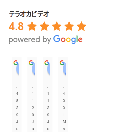
A. I
永田美弥
3 years ago
3 years ago
親族の結婚式の余興ム
結婚式のDVDで利用し
ービーをお願いしまし
ました！父が亡くな
た。他社と比べてお値
り、父にもきて欲しか
段も良心的で、依頼し
ったという思いがあ
てから完成までの期間
り、母と話しあいDVD
も短く、クオリティも
で思い出の写真も流せ