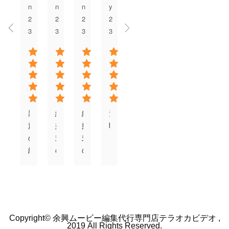
ばっちりでした。何度
たらと思い頼みまし
かメールでやり取りを
た！当日も皆さん涙し
させていただきました
てくださり暖かいDVD
Copyright© 余興ムービー編集代行専門店テラオカビデオ ,
が、対応も早く丁寧で
で一生忘れられない思
2019 All Rights Reserved.
した。テラオカビデオ
い出になりました♪あり
さんにお願いして本当
プライバシーポリシー
がとございます。
に良かったです。あり
がとうございました。