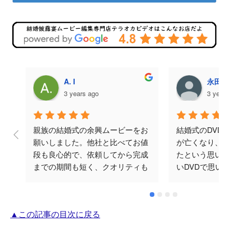
A. I
永田美
3 years ago
3 year
親族の結婚式の余興ムービーをお
結婚式のDVD
願いしました。他社と比べてお値
が亡くなり、
段も良心的で、依頼してから完成
たという思い
までの期間も短く、クオリティも
いDVDで思い
ばっちりでした。何度かメールで
と思い頼みま
やり取りをさせていただきました
涙してくださり
が、対応も早く丁寧でした。テラ
忘れられない
▲この記事の目次に戻る
オカビデオさんにお願いして本当
♪ありがとござ
に良かったです。ありがとうござ