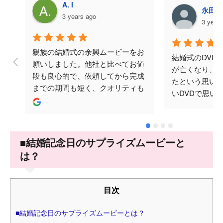
A. I
永田美
3 years ago
3 year
親族の結婚式の余興ムービーをお
結婚式のDVD
願いしました。他社と比べてお値
が亡くなり、
段も良心的で、依頼してから完成
たという思い
までの期間も短く、クオリティも
いDVDで思い
ばっちりでした。何度かメールで
と思い頼みま
やり取りをさせていただきました
涙してくださり
が、対応も早く丁寧でした。テラ
忘れられない
オカビデオさんにお願いして本当
♪ありがとござ
■結婚記念日のサプライズムービーと
に良かったです。ありがとうござ
は？
いました。
目次
■結婚記念日のサプライズムービーとは？