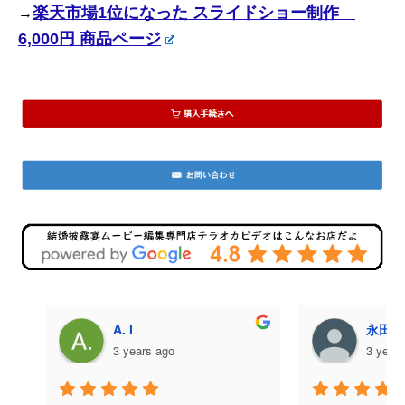
楽天市場1位になった スライドショー制作
→
6,000円 商品ページ
A. I
永田美
3 years ago
3 year