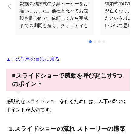
親族の結婚式の余興ムービーをお
結婚式のDVD
願いしました。他社と比べてお値
が亡くなり、
段も良心的で、依頼してから完成
たという思い
までの期間も短く、クオリティも
いDVDで思い
ばっちりでした。何度かメールで
と思い頼みま
やり取りをさせていただきました
涙してくださり
が、対応も早く丁寧でした。テラ
忘れられない
オカビデオさんにお願いして本当
♪ありがとござ
▲この記事の目次に戻る
に良かったです。ありがとうござ
いました。
■スライドショーで感動を呼び起こす5つ
のポイント
感動的なスライドショーを作るためには、以下の5つの
ポイントが大切です。
1.スライドショーの流れ ストーリーの構築