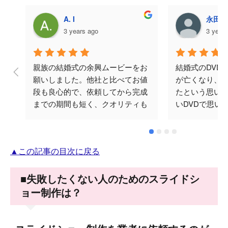
A. I
永田美
3 years ago
3 year
親族の結婚式の余興ムービーをお
結婚式のDVD
願いしました。他社と比べてお値
が亡くなり、
段も良心的で、依頼してから完成
たという思い
までの期間も短く、クオリティも
いDVDで思い
ばっちりでした。何度かメールで
と思い頼みま
やり取りをさせていただきました
涙してくださり
が、対応も早く丁寧でした。テラ
忘れられない
▲この記事の目次に戻る
オカビデオさんにお願いして本当
♪ありがとござ
に良かったです。ありがとうござ
いました。
■失敗したくない人のためのスライドシ
ョー制作は？