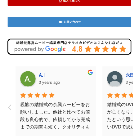
A. I
永田美
3 years ago
3 year
親族の結婚式の余興ムービーをお
結婚式のDVD
願いしました。他社と比べてお値
が亡くなり、
段も良心的で、依頼してから完成
たという思い
までの期間も短く、クオリティも
いDVDで思い
ばっちりでした。何度かメールで
と思い頼みま