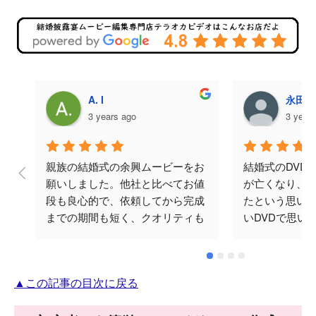
A. I
永田美
3 years ago
3 year
親族の結婚式の余興ムービーをお
結婚式のDVD
願いしました。他社と比べてお値
が亡くなり、
段も良心的で、依頼してから完成
たという思い
までの期間も短く、クオリティも
いDVDで思い
ばっちりでした。何度かメールで
と思い頼みま
やり取りをさせていただきました
涙してくださり
が、対応も早く丁寧でした。テラ
忘れられない
▲この記事の目次に戻る
オカビデオさんにお願いして本当
♪ありがとござ
に良かったです。ありがとうござ