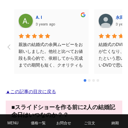
A. I
永田美
3 years ago
3 year
親族の結婚式の余興ムービーをお
結婚式のDVD
願いしました。他社と比べてお値
が亡くなり、
段も良心的で、依頼してから完成
たという思い
までの期間も短く、クオリティも
いDVDで思い
ばっちりでした。何度かメールで
と思い頼みま
やり取りをさせていただきました
涙してくださり
が、対応も早く丁寧でした。テラ
忘れられない
▲この記事の目次に戻る
オカビデオさんにお願いして本当
♪ありがとござ
に良かったです。ありがとうござ
いました。
■スライドショーを作る前に2人の結婚記
念日はいつなのか？？
MENU
価格一覧
お問合せ
ご注文
納期