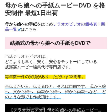
母から娘への手紙ムービーDVD を格
安制作 最短1日出荷
母から娘への手紙
をはじめ
テラオカビデオの価格表・商
品一覧
はこちら
結婚式の母から娘への手紙をDVDで
当店テラオカビデオは、
どこよりも早く、安く、安心をモットーにしている
披露宴ムービー編集代行専門店です。
毎年数千件の実績があり、ただいま13周年。
※伝えたい人、伝えるひと、それは自由です。 母から娘
へ、父から娘へ、両親から娘へ 娘から両親へなど、 ど
のような形でも作成頂けます。
【テラオカビデオ】母から娘への手紙ムービーが3,000円- 背景-黒ver