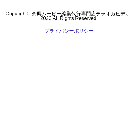
かメールでやり取りを
た！当日も皆さん涙し
させていただきました
てくださり暖かいDVD
Copyright© 余興ムービー編集代行専門店テラオカビデオ ,
が、対応も早く丁寧で
で一生忘れられない思
2023 All Rights Reserved.
した。テラオカビデオ
い出になりました♪あり
さんにお願いして本当
プライバシーポリシー
がとございます。
に良かったです。あり
がとうございました。