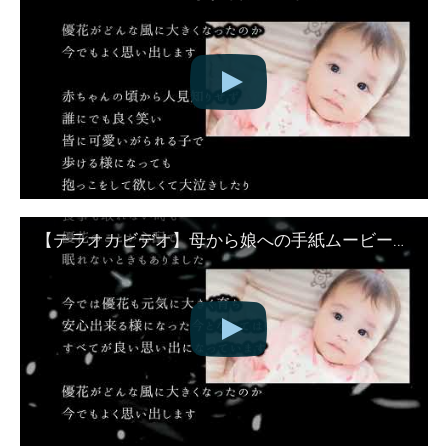
【テラオカビデオ】母から娘への手紙ムービーが3,000円- 背景-羽ver