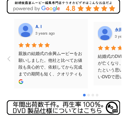
A. I
永田美
3 years ago
3 year
親族の結婚式の余興ムービーをお
結婚式のDVD
願いしました。他社と比べてお値
が亡くなり、
段も良心的で、依頼してから完成
たという思い
までの期間も短く、クオリティも
いDVDで思い
ばっちりでした。何度かメールで
と思い頼みま
やり取りをさせていただきました
涙してくださり
が、対応も早く丁寧でした。テラ
忘れられない
オカビデオさんにお願いして本当
♪ありがとござ
に良かったです。ありがとうござ
いました。