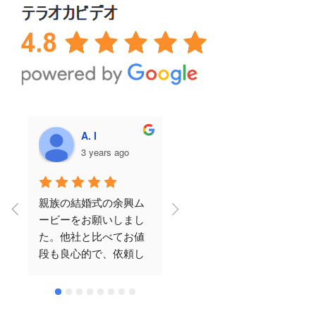
A. I
永田美弥
3 years ago
3 years ago
親族の結婚式の余興ム
結婚式のDVDで利用し
ービーをお願いしまし
ました！父が亡くな
た。他社と比べてお値
り、父にもきて欲しか
段も良心的で、依頼し
ったという思いがあ
てから完成までの期間
り、母と話しあいDVD
も短く、クオリティも
で思い出の写真も流せ
ばっちりでした。何度
たらと思い頼みまし