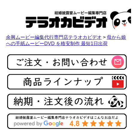
余興ムービー編集代行専門店テラオカビデオ
>
母から娘
への手紙ムービーDVD を格安制作 最短1日出荷