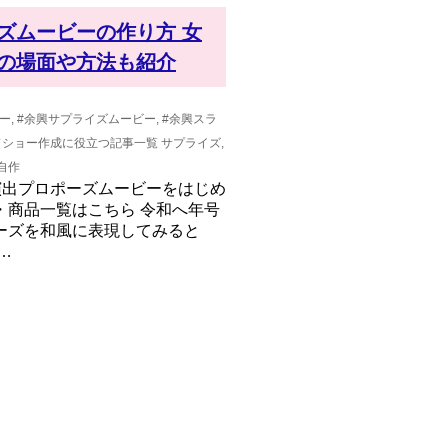
ズムービーの作り方 女
の場面や方法も紹介
ー
,
#余興サプライズムービー
,
#余興スラ
ドショー作成に役立つ記事一覧
サプライズ
,
自作
演出プロポーズムービーをはじめ
・商品一覧はこちら 令和へ年号
ーズを和風に表現してみると
…