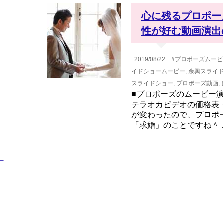
心に残るプロポー
性が好む動画演出
2019/08/22
#プロポーズムービ
イドショームービー
,
余興スライ
スライドショー
,
プロポーズ動画
,
■プロポーズのムービー
テラオカビデオの価格表
が変わったので、プロポ
「求婚」のことですね＾ 
ー