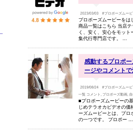
2023/03/03
#プロポーズムービ
プロポーズムービーをは
商品一覧はこちら 当店テ
）
く、安く、安心をモット
集代行専門店です。 …
感動するプロポー
ージやコメントで
2019/08/24
#プロポーズムービ
一覧
コメント
,
プロポーズ動画
,
自
■プロポーズムービーの
じめテラオカビデオの価
ーズムービーとは、プロ
の一つです。 プロポー …