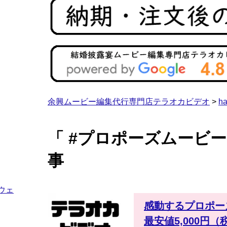
余興ムービー編集代行専門店テラオカビデオ
>
ha
「 #プロポーズムービー
事
ウェ
感動するプロポー
最安値5,000円（