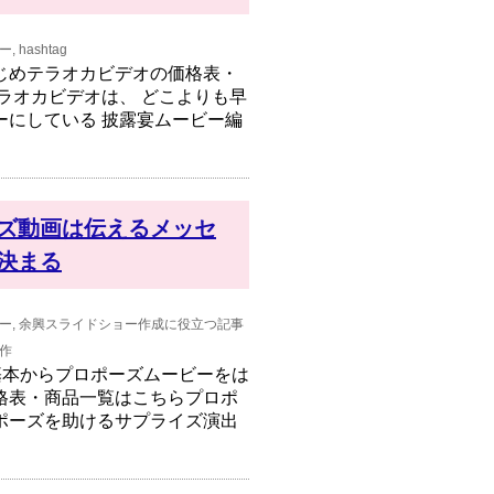
ー
,
hashtag
じめテラオカビデオの価格表・
ラオカビデオは、 どこよりも早
ーにしている 披露宴ムービー編
ズ動画は伝えるメッセ
決まる
ー
,
余興スライドショー作成に役立つ記事
作
基本からプロポーズムービーをは
格表・商品一覧はこちらプロポ
ポーズを助けるサプライズ演出