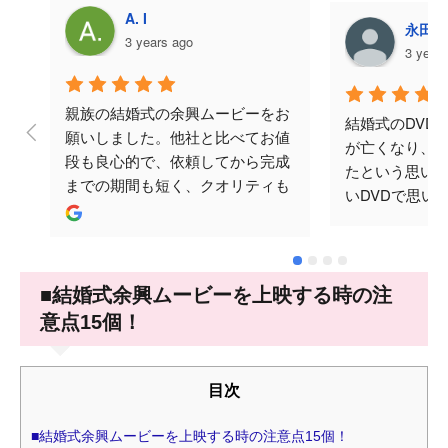
A. I
永田美
3 years ago
3 year
親族の結婚式の余興ムービーをお
結婚式のDVD
願いしました。他社と比べてお値
が亡くなり、
段も良心的で、依頼してから完成
たという思い
までの期間も短く、クオリティも
いDVDで思い
ばっちりでした。何度かメールで
と思い頼みま
やり取りをさせていただきました
涙してくださり
が、対応も早く丁寧でした。テラ
忘れられない
オカビデオさんにお願いして本当
♪ありがとござ
■結婚式余興ムービーを上映する時の注
に良かったです。ありがとうござ
意点15個！
いました。
目次
■結婚式余興ムービーを上映する時の注意点15個！