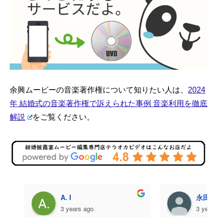
余興ムービーの音楽著作権について知りたい人は、
2024
年 結婚式の音楽著作権で訴えられた事例 音楽利用を徹底
解説
をご覧ください。
A. I
永田美
3 years ago
3 year