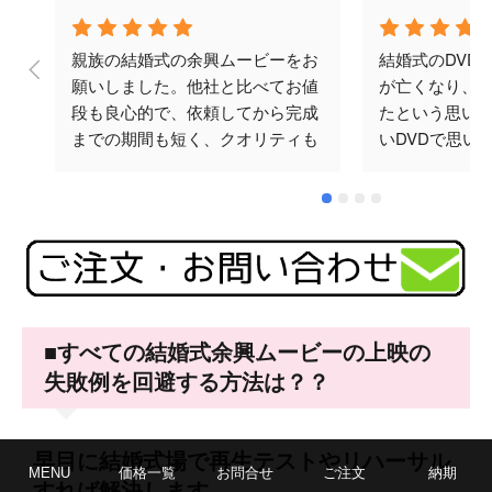
親族の結婚式の余興ムービーをお
結婚式のDVD
願いしました。他社と比べてお値
が亡くなり、
段も良心的で、依頼してから完成
たという思い
までの期間も短く、クオリティも
いDVDで思い
ばっちりでした。何度かメールで
と思い頼みま
やり取りをさせていただきました
涙してくださり
が、対応も早く丁寧でした。テラ
忘れられない
オカビデオさんにお願いして本当
♪ありがとござ
に良かったです。ありがとうござ
いました。
■すべての結婚式余興ムービーの上映の
失敗例を回避する方法は？？
早目に結婚式場で再生テストやリハーサル
MENU
価格一覧
お問合せ
ご注文
納期
すれば解決します