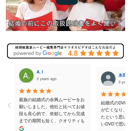
A. I
永田美
3 years ago
3 year
親族の結婚式の余興ムービーをお
結婚式のDVD
願いしました。他社と比べてお値
が亡くなり、
段も良心的で、依頼してから完成
たという思い
までの期間も短く、クオリティも
いDVDで思い
ばっちりでした。何度かメールで
と思い頼みま