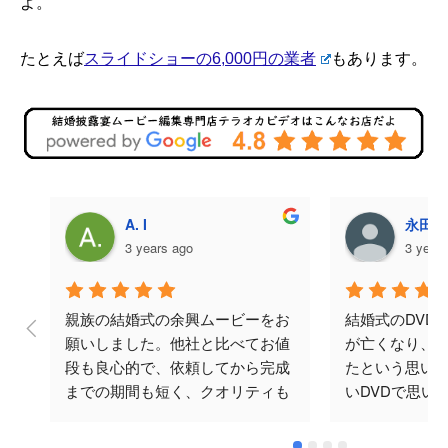
よ。
たとえば
スライドショーの6,000円の業者
もあります。
A. I
永田美
3 years ago
3 year
親族の結婚式の余興ムービーをお
結婚式のDVD
願いしました。他社と比べてお値
が亡くなり、
段も良心的で、依頼してから完成
たという思い
までの期間も短く、クオリティも
いDVDで思い
ばっちりでした。何度かメールで
と思い頼みま
やり取りをさせていただきました
涙してくださり