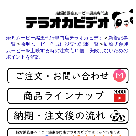
余興ムービー編集代行専門店テラオカビデオ
>
新着記事
一覧
>
余興ムービー作成に役立つ記事一覧
>
結婚式余興
ムービーを上映する時の注意点15個！失敗しないための
ポイントを解説