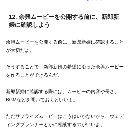
が、対応も早く丁寧でした。テラ
忘れられない
オカビデオさんにお願いして本当
♪ありがとござ
12. 余興ムービーを公開する前に、新郎新
に良かったです。ありがとうござ
婦に確認しよう
いました。
余興ムービーを公開する前に、新郎新婦に確認すること
が大切だよ。
そうすることで、新郎新婦の希望に沿った余興ムービー
を作ることができるんだ。
新郎新婦に確認する際には、ムービーの内容や長さ、
BGMなどを聞いておくといいよ。
ただサプライズムービーはこうはいかないから、ウェデ
ィングプランナーとかに相談するのがいいよ。