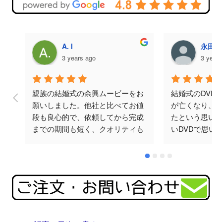
A. I
永田美
3 years ago
3 year
親族の結婚式の余興ムービーをお
結婚式のDVD
願いしました。他社と比べてお値
が亡くなり、
段も良心的で、依頼してから完成
たという思い
までの期間も短く、クオリティも
いDVDで思い
ばっちりでした。何度かメールで
と思い頼みま
やり取りをさせていただきました
涙してくださり
が、対応も早く丁寧でした。テラ
忘れられない
オカビデオさんにお願いして本当
♪ありがとござ
に良かったです。ありがとうござ
いました。