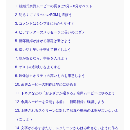
1. 結婚式余興ムービーの長さは5分～8分がベスト
2. 明るくてノリのいいBGMを選ぼう
3. コメントはシンプルにわかりやすく
4. ビデオレターのメッセージは長いのはダメ
5. 新郎新婦が嫌がる話題は避けよう
6. 暗い話も笑いを交えて軽くしよう
7. 歌があるなら、字幕を入れよう
8. ゲストの顔映りをよくする
9. 映像はクオリティの高いものを用意しよう
10. 余興ムービーの制作は早めに始める
11. 下ネタなどの「おふざけが過ぎる」余興ムービーはやめよう
12. 余興ムービーを公開する前に、新郎新婦に確認しよう
13. 上映されるスクリーンに対して写真や動画の比率がズレないよ
うにしよう
14. 文字が小さすぎたり、スクリーンからはみ出さないように作ろ