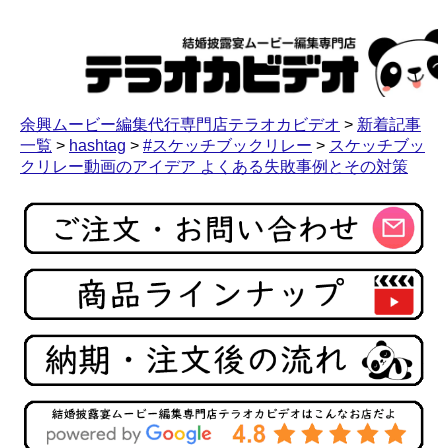
余興ムービー編集代行専門店テラオカビデオ
>
新着記事
一覧
>
hashtag
>
#スケッチブックリレー
>
スケッチブッ
クリレー動画のアイデア よくある失敗事例とその対策