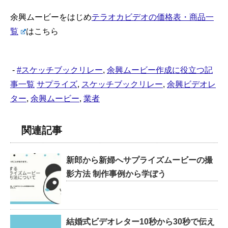
が、対応も早く丁寧でした。テラ
忘れられない
オカビデオさんにお願いして本当
♪ありがとござ
余興ムービーをはじめ
テラオカビデオの価格表・商品一
に良かったです。ありがとうござ
覧
はこちら
いました。
-
#スケッチブックリレー
,
余興ムービー作成に役立つ記
事一覧
サプライズ
,
スケッチブックリレー
,
余興ビデオレ
ター
,
余興ムービー
,
業者
関連記事
新郎から新婦へサプライズムービーの撮
影方法 制作事例から学ぼう
結婚式ビデオレター10秒から30秒で伝え