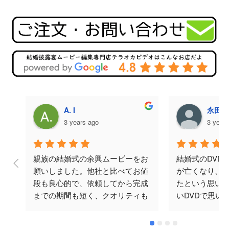
A. I
永田美
3 years ago
3 year
親族の結婚式の余興ムービーをお
結婚式のDVD
願いしました。他社と比べてお値
が亡くなり、
段も良心的で、依頼してから完成
たという思い
までの期間も短く、クオリティも
いDVDで思い
ばっちりでした。何度かメールで
と思い頼みま
やり取りをさせていただきました
涙してくださり