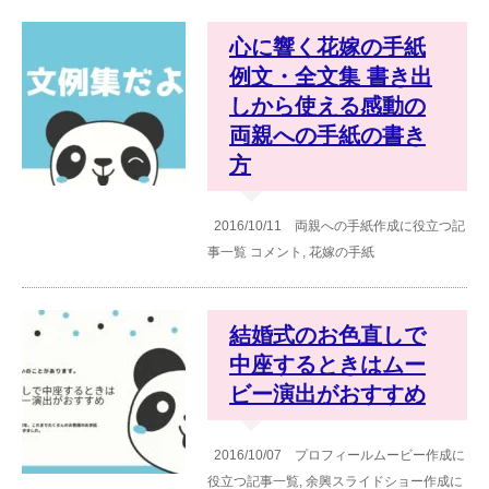
心に響く花嫁の手紙
例文・全文集 書き出
しから使える感動の
両親への手紙の書き
方
2016/10/11
両親への手紙作成に役立つ記
事一覧
コメント
,
花嫁の手紙
結婚式のお色直しで
中座するときはムー
ビー演出がおすすめ
2016/10/07
プロフィールムービー作成に
役立つ記事一覧
,
余興スライドショー作成に