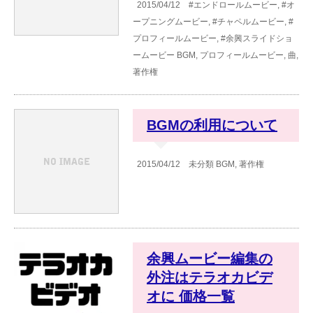
2015/04/12
#エンドロールムービー
,
#オ
ープニングムービー
,
#チャペルムービー
,
#
プロフィールムービー
,
#余興スライドショ
ームービー
BGM
,
プロフィールムービー
,
曲
,
著作権
BGMの利用について
2015/04/12
未分類
BGM
,
著作権
余興ムービー編集の
外注はテラオカビデ
オに 価格一覧