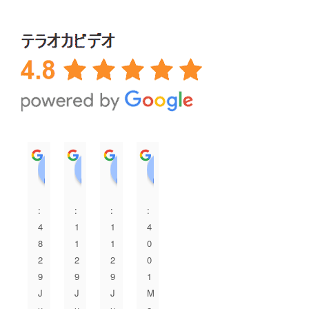
A. I
永田美弥
上田加織
TT SSS
松本裕子
e i
k 
3
3
3
3
3
3
3
y
y
y
y
y
y
y
e
e
e
e
e
e
e
e
a
a
a
a
a
a
a
a
r
r
r
r
r
r
r
r
s
s
s
s
s
s
s
s
a
a
a
a
a
a
a
a
g
g
g
g
g
g
g
g