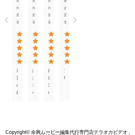
o
o
o
o
o
o
o
o
親
結
結
素
娘
式
今
今
族
婚
婚
晴
の
場
回
回
の
式
式
ら
結
に
エ
は
結
の
の
し
婚
頼
ン
結
婚
D
エ
い
式
む
ド
婚
式
V
ン
ム
に
と
ロ
式
の
D
ド
ー
手
高
ー
の
余
で
ロ
ビ
紙
い
ル
余
興
利
ー
ー
を
の
ム
興
Copyright© 余興ムービー編集代行専門店テラオカビデオ ,
ム
用
ル
を
思
で
ー
ム
2015 All Rights Reserved.
ー
し
す
、
い
自
ビ
ー
ビ
ま
プライバシーポリシー
ご
し
出
作
ー
ビ