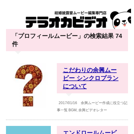
「プロフィールムービー」の検索結果 74
件
こだわりの余興ムー
ビー シンクロプラン
について
2017/01/16
余興ムービー作成に役立つ記
事一覧
BGM
,
余興ビデオレター
エンドロールムービ