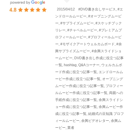
2015/04/12
#DVD書き出しサービス
,
#エ
ンドロールムービー
,
#オープニングムービ
ー
,
#サプライズムービー
,
#スケッチブック
リレー
,
#チャペルムービー
,
#プレミアムプ
ロフィールムービー
,
#プロフィールムービ
ー
,
#モザイクアートウェルカムボード
,
#余
興サプライズムービー
,
#余興スライドショ
ームービー
,
DVD書き出し作成に役立つ記事
一覧
,
hashtag
,
Q&Aコーナー
,
ウェルカムボ
ード作成に役立つ記事一覧
,
エンドロールム
ービー作成に役立つ記事一覧
,
オープニング
ムービー作成に役立つ記事一覧
,
プロフィー
ルムービー作成に役立つ記事一覧
,
両親への
手紙作成に役立つ記事一覧
,
余興スライドシ
ョー作成に役立つ記事一覧
,
余興ムービー作
成に役立つ記事一覧
,
結婚式の豆知識
プロフ
ィールムービー
,
余興ビデオレター
,
余興ム
ービー
,
業者