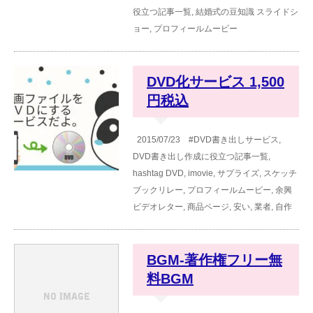
役立つ記事一覧
,
結婚式の豆知識
スライドシ
ョー
,
プロフィールムービー
DVD化サービス 1,500
円税込
2015/07/23
#DVD書き出しサービス
,
DVD書き出し作成に役立つ記事一覧
,
hashtag
DVD
,
imovie
,
サプライズ
,
スケッチ
ブックリレー
,
プロフィールムービー
,
余興
ビデオレター
,
商品ページ
,
安い
,
業者
,
自作
BGM-著作権フリー無
料BGM