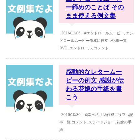
ー締めのことば その
まま使える例文集
2016/11/06
#エンドロールムービー
,
エン
ドロールムービー作成に役立つ記事一覧
DVD
,
エンドロール
,
コメント
感動的なレタームー
ビーの例文 感謝が伝
わる花嫁の手紙を書
こう
2016/10/30
両親への手紙作成に役立つ記
事一覧
コメント
,
スライドショー
,
花嫁の手
紙