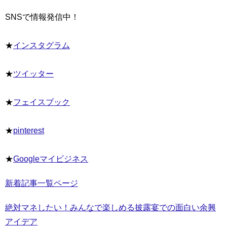
SNSで情報発信中！
★
インスタグラム
★
ツイッター
★
フェイスブック
★
pinterest
★
Googleマイビジネス
新着記事一覧ページ
絶対マネしたい！みんなで楽しめる披露宴での面白い余興
アイデア