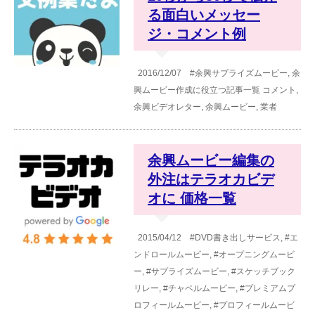
る面白いメッセー
ジ・コメント例
2016/12/07
#余興サプライズムービー
,
余
興ムービー作成に役立つ記事一覧
コメント
,
余興ビデオレター
,
余興ムービー
,
業者
余興ムービー編集の
外注はテラオカビデ
オに 価格一覧
2015/04/12
#DVD書き出しサービス
,
#エ
ンドロールムービー
,
#オープニングムービ
ー
,
#サプライズムービー
,
#スケッチブック
リレー
,
#チャペルムービー
,
#プレミアムプ
ロフィールムービー
,
#プロフィールムービ