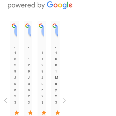
A. I
永田美弥
3 years ago
3 years ago
親族の結婚式の余興ム
結婚式のDVDで利用し
ービーをお願いしまし
ました！父が亡くな
た。他社と比べてお値
り、父にもきて欲しか
段も良心的で、依頼し
ったという思いがあ
てから完成までの期間
り、母と話しあいDVD
も短く、クオリティも
で思い出の写真も流せ
ばっちりでした。何度
たらと思い頼みまし
かメールでやり取りを
た！当日も皆さん涙し
させていただきました
てくださり暖かいDVD
Copyright© 余興ムービー編集代行専門店テラオカビデオ ,
が、対応も早く丁寧で
で一生忘れられない思
2015 All Rights Reserved.
した。テラオカビデオ
い出になりました♪あり