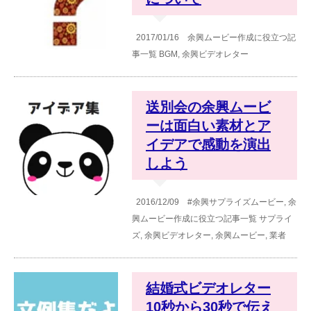
2017/01/16
余興ムービー作成に役立つ記
事一覧
BGM
,
余興ビデオレター
送別会の余興ムービ
ーは面白い素材とア
イデアで感動を演出
しよう
2016/12/09
#余興サプライズムービー
,
余
興ムービー作成に役立つ記事一覧
サプライ
ズ
,
余興ビデオレター
,
余興ムービー
,
業者
結婚式ビデオレター
10秒から30秒で伝え