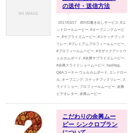
の送付・送信方法
2017/03/17
#DVD書き出しサービス
,
#エ
ンドロールムービー
,
#オープニングムービ
ー
,
#サプライズムービー
,
#スケッチブック
リレー
,
#プレミアムプロフィールムービー
,
#プロフィールムービー
,
#モザイクアートウ
ェルカムボード
,
#余興サプライズムービー
,
#余興スライドショームービー
,
hashtag
,
Q&Aコーナー
ウェルカムボード
,
エンドロー
ル
,
オープニング
,
スケッチブックリレー
,
ス
ライドショー
,
プロフィールムービー
,
余興
ビデオレター
,
余興ムービー
こだわりの余興ムー
ビー シンクロプラン
について