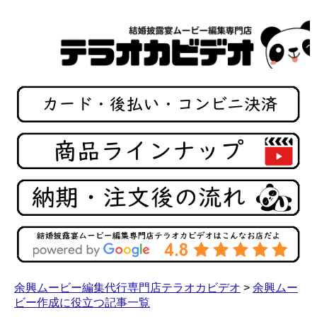
余興ムービー編集代行専門店テラオカビデオ
>
余興ムー
ビー作成に役立つ記事一覧