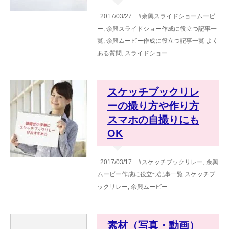
2017/03/27
#余興スライドショームービ
ー
,
余興スライドショー作成に役立つ記事一
覧
,
余興ムービー作成に役立つ記事一覧
よく
ある質問
,
スライドショー
スケッチブックリレ
ーの撮り方や作り方
スマホの自撮りにも
OK
2017/03/17
#スケッチブックリレー
,
余興
ムービー作成に役立つ記事一覧
スケッチブ
ックリレー
,
余興ムービー
素材（写真・動画）