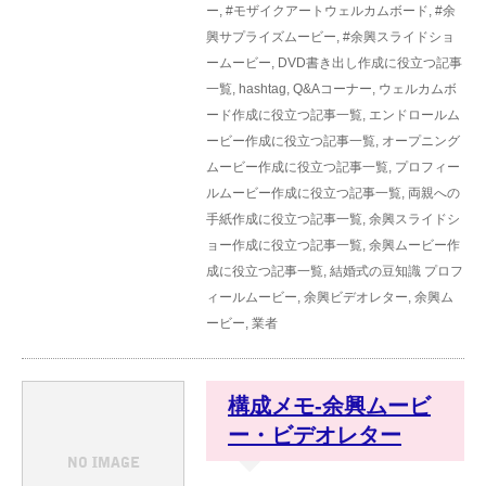
ー
,
#モザイクアートウェルカムボード
,
#余
興サプライズムービー
,
#余興スライドショ
ームービー
,
DVD書き出し作成に役立つ記事
一覧
,
hashtag
,
Q&Aコーナー
,
ウェルカムボ
ード作成に役立つ記事一覧
,
エンドロールム
ービー作成に役立つ記事一覧
,
オープニング
ムービー作成に役立つ記事一覧
,
プロフィー
ルムービー作成に役立つ記事一覧
,
両親への
手紙作成に役立つ記事一覧
,
余興スライドシ
ョー作成に役立つ記事一覧
,
余興ムービー作
成に役立つ記事一覧
,
結婚式の豆知識
プロフ
ィールムービー
,
余興ビデオレター
,
余興ム
ービー
,
業者
構成メモ-余興ムービ
ー・ビデオレター