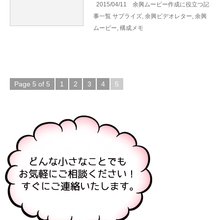
2015/04/11
余興ムービー作成に役立つ記
事一覧
サプライズ
,
余興ビデオレター
,
余興
ムービー
,
構成メモ
Page 5 of 5
1
2
3
4
5