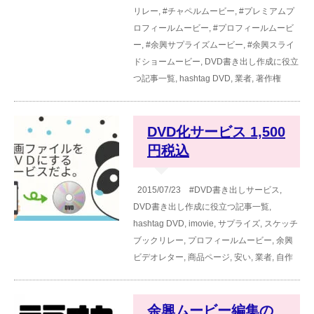
リレー
,
#チャペルムービー
,
#プレミアムプ
ロフィールムービー
,
#プロフィールムービ
ー
,
#余興サプライズムービー
,
#余興スライ
ドショームービー
,
DVD書き出し作成に役立
つ記事一覧
,
hashtag
DVD
,
業者
,
著作権
DVD化サービス 1,500
円税込
2015/07/23
#DVD書き出しサービス
,
DVD書き出し作成に役立つ記事一覧
,
hashtag
DVD
,
imovie
,
サプライズ
,
スケッチ
ブックリレー
,
プロフィールムービー
,
余興
ビデオレター
,
商品ページ
,
安い
,
業者
,
自作
余興ムービー編集の