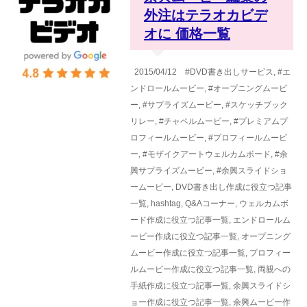
外注はテラオカビデ
オに 価格一覧
2015/04/12
#DVD書き出しサービス
,
#エ
ンドロールムービー
,
#オープニングムービ
ー
,
#サプライズムービー
,
#スケッチブック
リレー
,
#チャペルムービー
,
#プレミアムプ
ロフィールムービー
,
#プロフィールムービ
ー
,
#モザイクアートウェルカムボード
,
#余
興サプライズムービー
,
#余興スライドショ
ームービー
,
DVD書き出し作成に役立つ記事
一覧
,
hashtag
,
Q&Aコーナー
,
ウェルカムボ
ード作成に役立つ記事一覧
,
エンドロールム
ービー作成に役立つ記事一覧
,
オープニング
ムービー作成に役立つ記事一覧
,
プロフィー
ルムービー作成に役立つ記事一覧
,
両親への
手紙作成に役立つ記事一覧
,
余興スライドシ
ョー作成に役立つ記事一覧
,
余興ムービー作