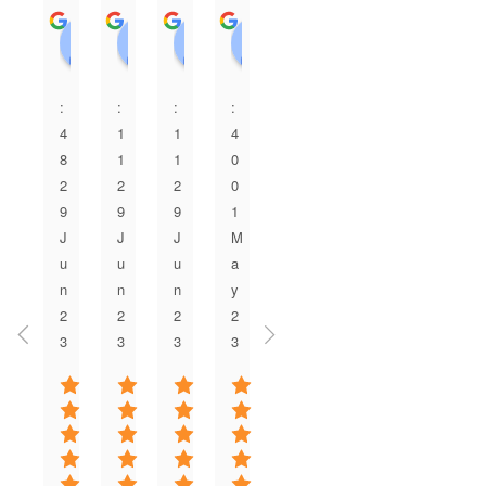
A. I
永田美弥
3 years ago
3 years ago
親族の結婚式の余興ム
結婚式のDVDで利用し
ービーをお願いしまし
ました！父が亡くな
た。他社と比べてお値
り、父にもきて欲しか
段も良心的で、依頼し
ったという思いがあ
てから完成までの期間
り、母と話しあいDVD
も短く、クオリティも
で思い出の写真も流せ
ばっちりでした。何度
たらと思い頼みまし
かメールでやり取りを
た！当日も皆さん涙し
させていただきました
てくださり暖かいDVD
Copyright© 余興ムービー編集代行専門店テラオカビデオ ,
が、対応も早く丁寧で
で一生忘れられない思
2015 All Rights Reserved.
した。テラオカビデオ
い出になりました♪あり
さんにお願いして本当
プライバシーポリシー
がとございます。
に良かったです。あり
がとうございました。