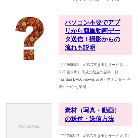
パソコン不要でアプ
リから簡単動画デー
タ送信！撮影からの
流れも説明
2019/06/05
#DVD書き出しサービス
,
DVD書き出し作成に役立つ記事一覧
,
hashtag
DVD
,
imovie
,
余興ビデオレター
,
余
興ムービー
,
業者
素材（写真・動画）
の送付・送信方法
2017/03/17
#DVD書き出しサービス
,
#エ