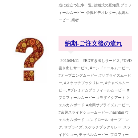
成に役立つ記事一覧
,
結婚式の豆知識
プロフ
ィールムービー
,
余興ビデオレター
,
余興ム
ービー
,
業者
納期-ご注文後の流れ
2015/04/11
#BD書き出しサービス
,
#DVD
書き出しサービス
,
#エンドロールムービー
,
#オープニングムービー
,
#サプライズムービ
ー
,
#スケッチブックリレー
,
#チャペルムー
ビー
,
#プレミアムプロフィールムービー
,
#
プロフィールムービー
,
#モザイクアートウ
ェルカムボード
,
#余興サプライズムービー
,
#余興スライドショームービー
,
hashtag
ウ
ェルカムボード
,
エンドロール
,
オープニン
グ
,
サプライズ
,
スケッチブックリレー
,
スラ
イドショー
,
チャペルムービー
,
プロフィー