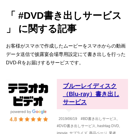
「 #DVD書き出しサービス
」 に関する記事
お客様がスマホで作成したムービーをスマホからの動画
データ送信で披露宴会場専用設定にて書き出しを行った
DVD-Rをお届けするサービスです。
ブルーレイディスク
（Blu-ray）書き出し
サービス
2019/06/19
#BD書き出しサービス
,
#DVD書き出しサービス
,
hashtag
DVD
,
imovie
,
サプライズ
,
商品ページ
,
業者