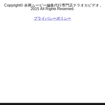
させていただきました
てくださり暖かいDVD
Copyright© 余興ムービー編集代行専門店テラオカビデオ ,
が、対応も早く丁寧で
で一生忘れられない思
2015 All Rights Reserved.
した。テラオカビデオ
い出になりました♪あり
さんにお願いして本当
プライバシーポリシー
がとございます。
に良かったです。あり
がとうございました。