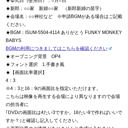
★挙式日（使用日）：○月○日
★新郎：○○家 新婦○○家 （新郎新婦の苗字）
★会場名：○○神社など ※申請BGMがある場合はご記載
ください。
★BGM：ISUM-5504-4114 ありがとう FUNKY MONKEY
BABYS
BGMの利用につきましてはこちらを確認ください
★オープニング背景 OP4
★フォント選択 1.手書き風
★【画面比率選択】
4：3
※4：3と16：9の画面比を指定いただけます。
こちらは映像を再生する会場により異なりますので会場
の担当者に
｢DVDの画面比は4たい3ですか。16たい9で作ればいいで
すか？｣と確認し記入してください。