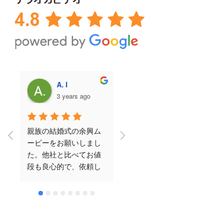
A. I
永田美弥
3 years ago
3 years ago
親族の結婚式の余興ム
結婚式のDVDで利用し
ービーをお願いしまし
ました！父が亡くな
た。他社と比べてお値
り、父にもきて欲しか
段も良心的で、依頼し
ったという思いがあ
てから完成までの期間
り、母と話しあいDVD
も短く、クオリティも
で思い出の写真も流せ
ばっちりでした。何度
たらと思い頼みまし
かメールでやり取りを
た！当日も皆さん涙し