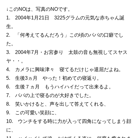
↓このNOは、写真のNOです。
1. 2004年1月21日 3225グラムの元気な赤ちゃん誕
生。
2. 「何考えてるんだろう」この頃のパパの口癖でし
た。
3. 2004年7月・お宮参り 太鼓の音も無視してスヤス
ヤ・・。
4. カメラに興味津々 寝てるだけじゃ退屈だよね。
5. 生後3ヵ月 やった！初めての寝返り。
6. 生後７ヵ月 もうハイハイだって出来るよ。
7. パパの上で寝るのが大好きでした。
8. 笑いかけると、声を出して答えてくれる、
9. この可愛い笑顔に、
10. ウンチをする時に力が入って四角になってしまう顔
に、