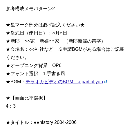
参考構成メモパターン2
★星マーク部分は必ず記入ください★
★挙式日（使用日）：○月○日
★新郎：○○家 新婦○○家 （新郎新婦の苗字）
★会場名：○○神社など ※申請BGMがある場合はご記載
ください。
★オープニング背景 OP6
★フォント選択 1.手書き風
★BGM：
テラオカビデオのBGM a part of you
★【画面比率選択】
4：3
★タイトル：●●history 2004-2006