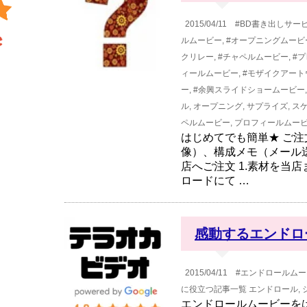
2015/04/11
#BD書き出しサー
ルムービー
,
#オープニングムービ
クリレー
,
#チャペルムービー
,
#
ィールムービー
,
#モザイクアート
ー
,
#余興スライドショームービー
ル
,
オープニング
,
サプライズ
,
ス
ペルムービー
,
プロフィールムー
はじめてでも簡単★ ご
像）、構成メモ（メール送
店へご注文 1.素材を当店
ロードにて …
感動するエンドロ
2015/04/11
#エンドロールムー
に役立つ記事一覧
エンドロール
,
エンドロールムービーを