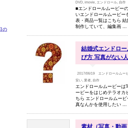
DVD
,
imovie
,
エンドロール
,
自作
■エンドロールムービー
いエンドロールムービー
表・商品一覧はこちら 
制作していて、編集画 …
日の
結婚式エンドロー
び方 写真がない
2017/06/19
エンドロールムー
安い
,
業者
,
自作
エンドロールムービーは
ービーをはじめテラオカ
ちら エンドロールムー
真なんかを使用したい …
素材（写真・動画