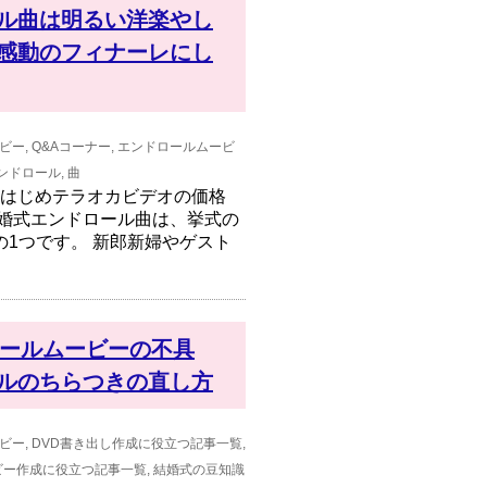
ル曲は明るい洋楽やし
感動のフィナーレにし
ビー
,
Q&Aコーナー
,
エンドロールムービ
ンドロール
,
曲
をはじめテラオカビデオの価格
結婚式エンドロール曲は、挙式の
1つです。 新郎新婦やゲスト
ドロールムービーの不具
ルのちらつきの直し方
ビー
,
DVD書き出し作成に役立つ記事一覧
,
ビー作成に役立つ記事一覧
,
結婚式の豆知識