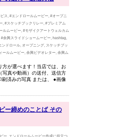
ービス
,
#エンドロールムービー
,
#オープニ
ー
,
#スケッチブックリレー
,
#プレミアム
ールムービー
,
#モザイクアートウェルカム
,
#余興スライドショームービー
,
hashtag
,
エンドロール
,
オープニング
,
スケッチブッ
ィールムービー
,
余興ビデオレター
,
余興ム
り方が選べます！当店では、お
（写真や動画）の送付、送信方
印刷済みの写真 または、 ●画像
ビー締めのことば その
ビー
,
エンドロールムービー作成に役立つ