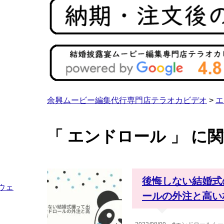
余興ムービー編集代行専門店テラオカビデオ
>
エ
「 エンドロール 」 に
後悔しない結婚式
ウェ
ールの外注と高い