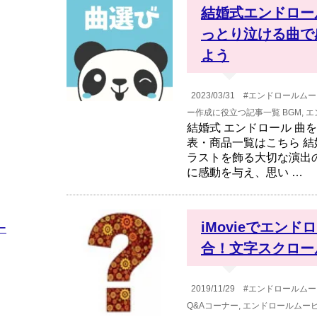
結婚式エンドロー
っとり泣ける曲で
よう
2023/03/31
#エンドロールムー
ー作成に役立つ記事一覧
BGM
,
エ
結婚式 エンドロール 曲
表・商品一覧はこちら 
ラストを飾る大切な演出の
に感動を与え、思い …
iMovieでエン
ー
合！文字スクロー
2019/11/29
#エンドロールムー
Q&Aコーナー
,
エンドロールムー