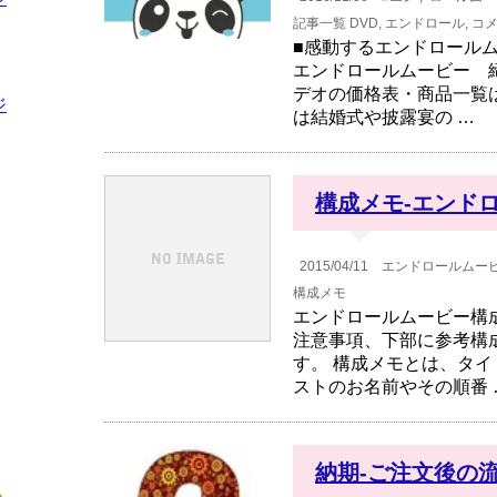
記事一覧
DVD
,
エンドロール
,
コ
■感動するエンドロール
エンドロールムービー 
デオの価格表・商品一覧
ジ
は結婚式や披露宴の …
構成メモ-エンド
2015/04/11
エンドロールムー
構成メモ
エンドロールムービー構
注意事項、下部に参考構
す。 構成メモとは、タ
ストのお名前やその順番 
納期-ご注文後の