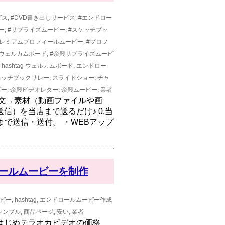
ビス
,
#DVD書き出しサービス
,
#エンドロー
ー
,
#サプライズムービー
,
#スケッチブッ
プレミアムプロフィールムービー
,
#プロフ
ウェルカムボード
,
#余興サプライズムービ
,
hashtag
ウェルカムボード
,
エンドロー
ケッチブックリレー
,
スライドショー
,
チャ
ビー
,
余興ビデオレター
,
余興ムービー
,
業者
注文→素材（動画ファイルや画
信）を当店まで送るだけ♪ 0.当
まで送信・送付。 ・WEBアップ
ールムービーを制作
ビー
,
hashtag
,
エンドロールムービー作成
シンプル
,
商品ページ
,
安い
,
業者
はじめテラオカビデオの価格