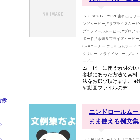
2017/03/17
#DVD書き出しサ
ングムービー
,
#サプライズムービ
プロフィールムービー
,
#プロフィ
ボード
,
#余興サプライズムービー
Q&Aコーナー
ウェルカムボード
,
クリレー
,
スライドショー
,
プロフ
ービー
ムービーに使う素材の送
客様にあった方法で素材
法をお選び頂けます。 ●
や動画ファイルのデ …
披露
エンドロールムー
まま使える例文集
ジ
ジ
2016/11/06
#エンドロールムー